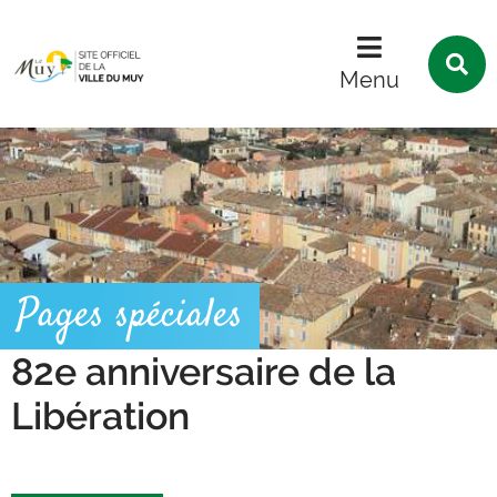
Menu
Contenu
Recherche
R
s
Menu
l
s
Pages spéciales
82e anniversaire de la
Libération