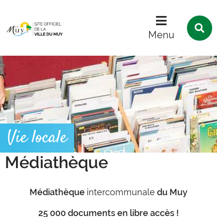
Menu
Contenu
Recherche
R
s
Menu
l
s
Vie locale
Médiathèque
Médiathèque
intercommunale
du Muy
25 000 documents en libre accès !