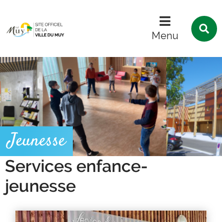
Menu
Contenu
Recherche
R
s
Menu
l
s
Jeunesse
Services enfance-
jeunesse