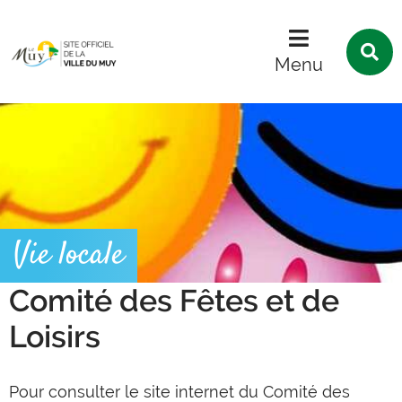
Menu
Contenu
Recherche
R
s
Menu
l
s
Vie locale
Comité des Fêtes et de
Loisirs
Pour consulter le site internet du Comité des