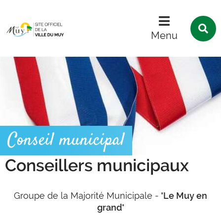
Menu
Contenu
Recherche
R
s
Menu
l
s
Conseil municipal
Conseillers municipaux
Groupe de la Majorité Municipale - "
Le Muy en
grand
"