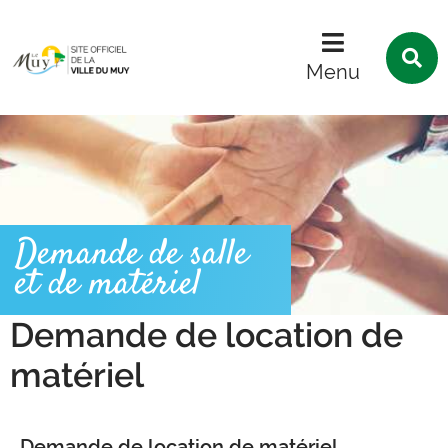
Menu
Contenu
Recherche
R
s
Menu
l
s
Demande de salle
et de matériel
Demande de location de
matériel
Demande de location de matériel