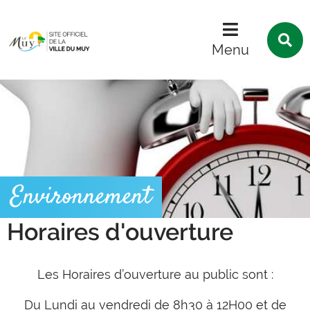
Menu
Contenu
Recherche
R
s
Menu
l
s
Environnement
Horaires d'ouverture
Les Horaires d’ouverture au public sont :
Du Lundi au vendredi de 8h30 à 12H00 et de