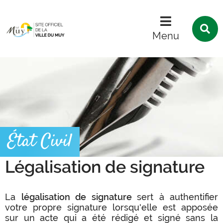
Menu
Contenu
Recherche
R
s
Menu
l
s
État Civil
Légalisation de signature
La
légalisation de signature
sert à authentifier
votre propre signature lorsqu'elle est apposée
sur un acte qui a été rédigé et signé sans la