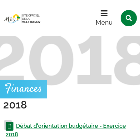
Menu
Contenu
Recherche
R
s
Menu
l
s
Finances
2018
Débat d'orientation budgétaire - Exercice
2018