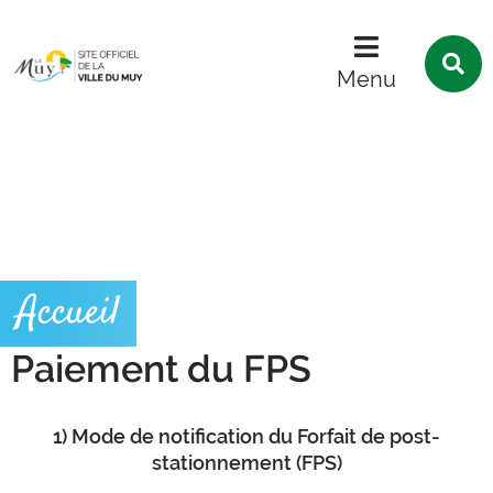
Menu
Contenu
Recherche
R
s
Menu
l
s
Accueil
Paiement du FPS
1) Mode de notification du Forfait de post-
stationnement (FPS)