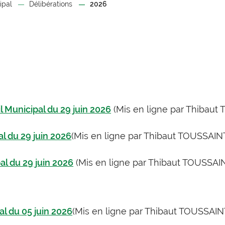
ipal
Délibérations
2026
l Municipal du 29 juin 2026
(Mis en ligne par Thibaut
al du 29 juin 2026
(Mis en ligne par Thibaut TOUSSAIN
al du 29 juin 2026
(Mis en ligne par Thibaut TOUSSAI
al du 05 juin 2026
(Mis en ligne par Thibaut TOUSSAIN