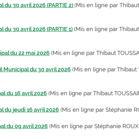
l du 30 avril 2026 (PARTIE 2)
(Mis en ligne par Thiba
l du 30 avril 2026 (PARTIE 1)
(Mis en ligne par Thibau
ipal du 22 mai 2026
(Mis en ligne par Thibaut TOUSSA
l Municipal du 30 avril 2026
(Mis en ligne par Thibau
al du 16 avril 2026
(Mis en ligne par Thibaut TOUSSAI
l du jeudi 16 avril 2026
(Mis en ligne par Stéphanie 
al du 09 avril 2026
(Mis en ligne par Stéphanie ROUX