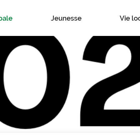
pale
Jeunesse
Vie lo