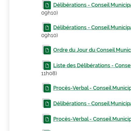
Délibérations - Conseil Municipa
09h10)
Délibérations - Conseil Municipa
09h10)
Ordre du Jour du Conseil Munic
Liste des Délibérations - Consei
11h08)
Procès-Verbal - Conseil Municip
Délibérations - Conseil Municipa
Procès-Verbal - Conseil Municip