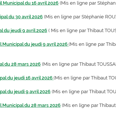
l Municipal du 16 avril 2026
(Mis en ligne par Stépha
pal du 30 avril 2026
(Mis en ligne par Stéphanie ROU
l du jeudi 9 avril 2026
( Mis en ligne par Thibaut TOU
l Municipal du jeudi 9 avril 2026
(Mis en ligne par Th
pal du 28 mars 2026
(Mis en ligne par Thibaut TOUSSA
al du jeudi 16 avril 2026
(Mis en ligne par Thibaut T
al du jeudi 9 avril 2026
(Mis en ligne par Thibaut TO
il Municipal du 28 mars 2026
(Mis en ligne par Thiba