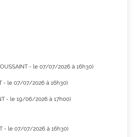
 TOUSSAINT - le 07/07/2026 à 16h30)
T - le 07/07/2026 à 16h30)
NT - le 19/06/2026 à 17h00)
T - le 07/07/2026 à 16h30)