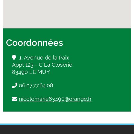
Coordonnées
1, Avenue de la Paix
Appt 123 - C La Closerie
83490 LE MUY
06.07.77.64.08
nicolemarie83490@orange.fr