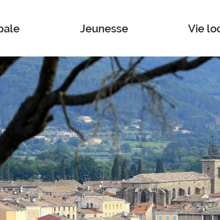
pale
Jeunesse
Vie lo