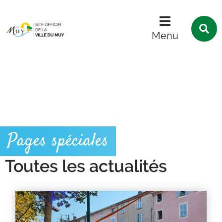
Menu
Contenu
Recherche
R
s
Menu
l
s
Pages spéciales
Toutes les actualités
Résultats
de