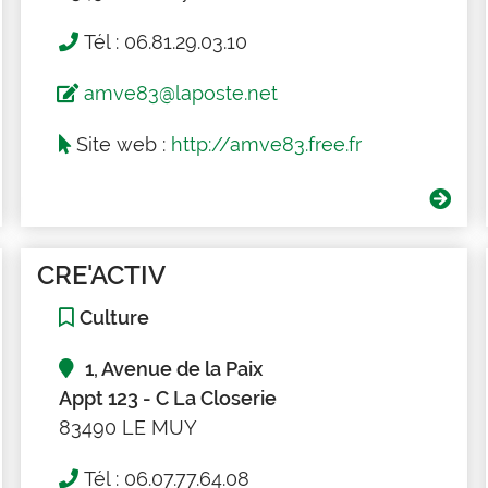
Tél : 06.81.29.03.10
amve83@laposte.net
Site web :
http://amve83.free.fr
CRE'ACTIV
Culture
1, Avenue de la Paix
Appt 123 - C La Closerie
83490 LE MUY
Tél : 06.07.77.64.08