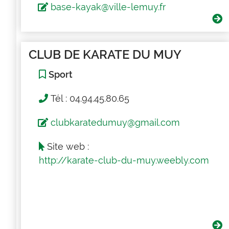
base-kayak@ville-lemuy.fr
CLUB DE KARATE DU MUY
Sport
Tél : 04.94.45.80.65
clubkaratedumuy@gmail.com
Site web :
http://karate-club-du-muy.weebly.com