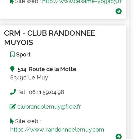
Site web :
http://www.cesame-yoga83.fr
CRM - CLUB RANDONNEE
MUYOIS
Sport
514, Route de la Motte
83490 Le Muy
Tél : 06.11.59.04.98
clubrandolemuy@free.fr
Site web :
https://www. randonneelemuy.com