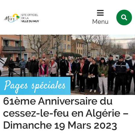
Menu
Contenu
Recherche
R
s
Menu
l
s
Pages spéciales
61ème Anniversaire du
cessez-le-feu en Algérie –
Dimanche 19 Mars 2023