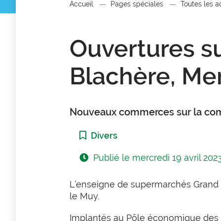
Accueil
Pages spéciales
Toutes les a
Ouvertures su
Blachère, Mer
Nouveaux commerces sur la c
Catégorie :
Divers
Publié le
mercredi 19 avril 202
L’enseigne de supermarchés Grand Fr
le Muy.
Implantés au Pôle économique des Fe