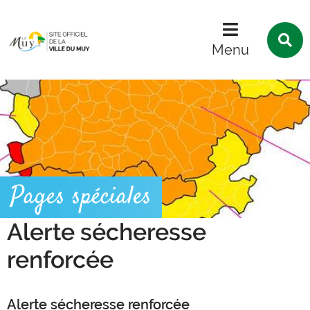
Menu
Contenu
Recherche
R
s
Menu
l
s
Pages spéciales
Alerte sécheresse
renforcée
Alerte sécheresse renforcée