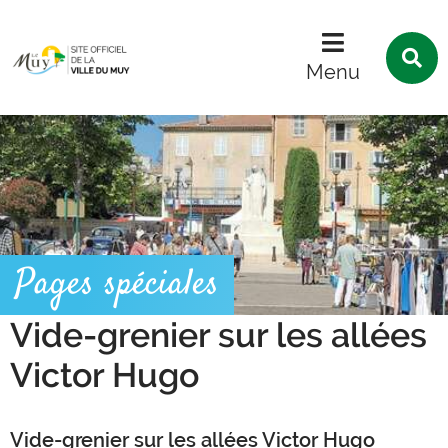
Menu
Contenu
Recherche
R
s
Menu
l
s
Pages spéciales
Vide-grenier sur les allées
Victor Hugo
Vide-grenier sur les allées Victor Hugo