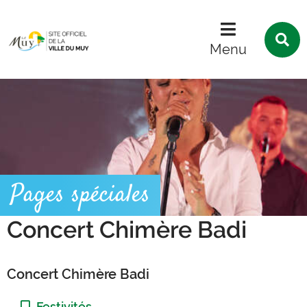
Menu
Contenu
Recherche
R
s
Menu
l
s
Pages spéciales
Concert Chimère Badi
Concert Chimère Badi
Catégorie :
Festivités