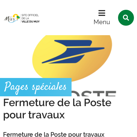
Menu
Contenu
Recherche
R
s
Menu
l
s
Pages spéciales
Fermeture de la Poste
pour travaux
Fermeture de la Poste pour travaux