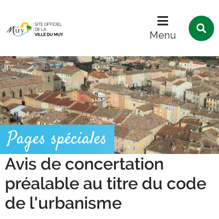
Menu
Contenu
Recherche
R
s
Menu
l
s
Pages spéciales
Avis de concertation
préalable au titre du code
de l'urbanisme