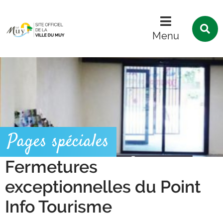
Menu
Contenu
Recherche
R
s
Menu
l
s
Pages spéciales
Fermetures
exceptionnelles du Point
Info Tourisme