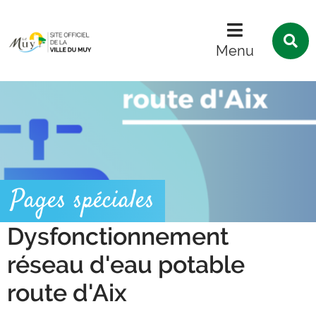
Menu
Contenu
Recherche
R
s
Menu
l
s
Pages spéciales
Dysfonctionnement
réseau d'eau potable
route d'Aix