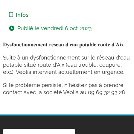
Catégorie :
Infos
Publié le
vendredi 6 oct. 2023
𝐃𝐲𝐬𝐟𝐨𝐧𝐜𝐭𝐢𝐨𝐧𝐧𝐞𝐦𝐞𝐧𝐭 𝐫𝐞́𝐬𝐞𝐚𝐮 𝐝'𝐞𝐚𝐮 𝐩𝐨𝐭𝐚𝐛𝐥𝐞 𝐫𝐨𝐮𝐭𝐞 𝐝'𝐀𝐢𝐱
Suite à un dysfonctionnement sur le réseau d'eau
potable situé route d'Aix (eau trouble, coupure,
etc.), Véolia intervient actuellement en urgence.
Si le problème persiste, n'hésitez pas à prendre
contact avec la société Véolia au 09 69 32 93 28.