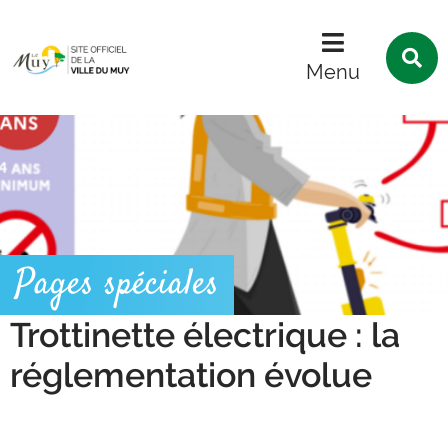
Menu
Contenu
Recherche
R
s
Menu
l
s
Pages spéciales
Trottinette électrique : la
réglementation évolue