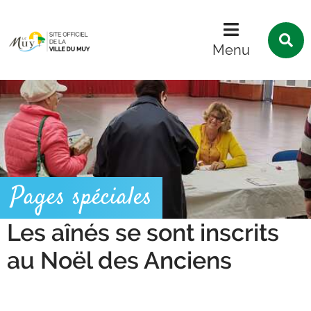
Menu
Contenu
Recherche
R
s
Menu
l
s
Pages spéciales
Les aînés se sont inscrits
au Noël des Anciens