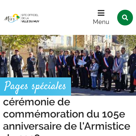
Menu
Contenu
Recherche
R
s
Menu
l
s
Pages spéciales
cérémonie de
commémoration du 105e
anniversaire de l'Armistice