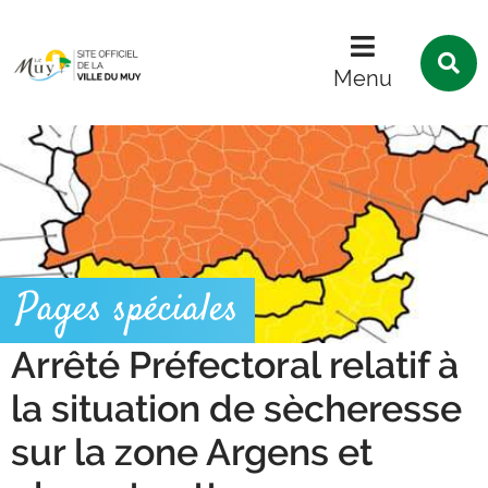
Menu
Contenu
Recherche
R
s
Menu
l
s
Pages spéciales
Arrêté Préfectoral relatif à
la situation de sècheresse
sur la zone Argens et