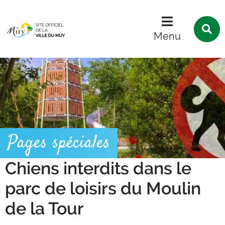
Menu
Contenu
Recherche
R
s
Menu
l
s
Pages spéciales
Chiens interdits dans le
parc de loisirs du Moulin
de la Tour