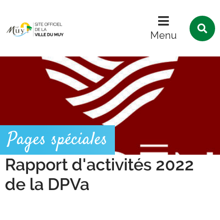
Menu
Contenu
Recherche
R
s
Menu
l
s
Pages spéciales
Rapport d'activités 2022
de la DPVa