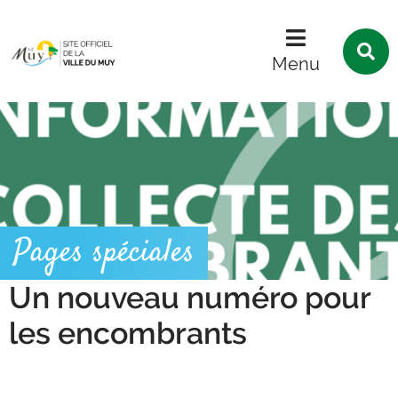
Menu
Contenu
Recherche
R
s
Menu
l
s
Pages spéciales
Un nouveau numéro pour
les encombrants