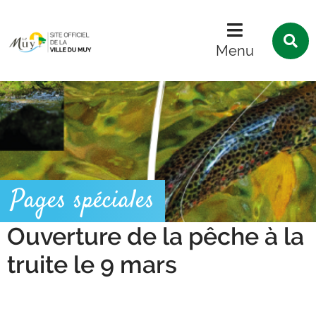
Menu
Contenu
Recherche
R
s
Menu
l
s
Pages spéciales
Ouverture de la pêche à la
truite le 9 mars