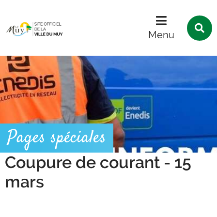
Menu
Contenu
Recherche
R
s
Menu
l
s
Pages spéciales
Coupure de courant - 15
mars