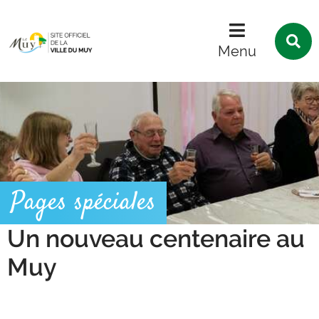
Menu
Contenu
Recherche
R
s
Menu
l
s
Pages spéciales
Un nouveau centenaire au
Muy