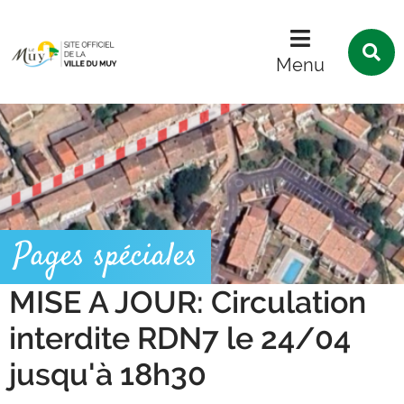
Menu
Contenu
Recherche
R
s
Menu
l
s
Pages spéciales
MISE A JOUR: Circulation
interdite RDN7 le 24/04
jusqu'à 18h30