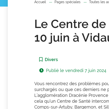
Accueil
Pages spéciales
Toutes les a
Le Centre de
10 juin à Vid
Catégorie :
Divers
Publié le
vendredi 7 juin 2024
Vous rencontrez des problèmes pou
surchargés ou que ces
derniers ne 
L’agglomération Dracénie Provence Ve
cela qu’un Centre de Santé intercom
Comps-sur-Artuby, Bargemon, et Sil