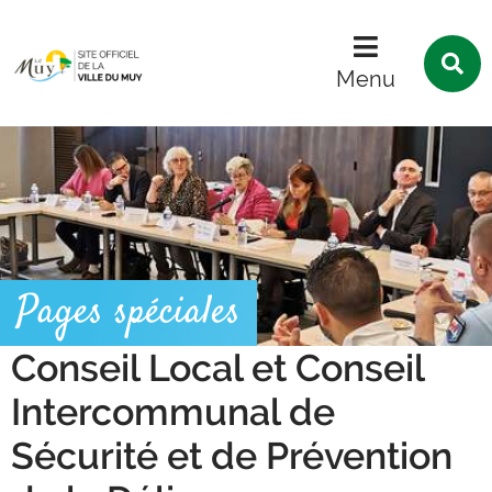
Menu
Contenu
Recherche
R
s
Menu
l
s
Pages spéciales
Conseil Local et Conseil
Intercommunal de
Sécurité et de Prévention