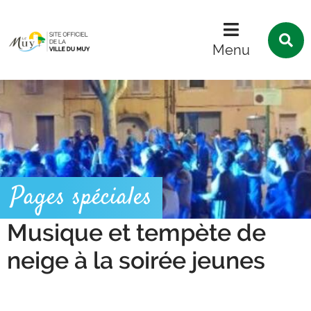
Menu
Contenu
Recherche
R
s
Menu
l
s
Pages spéciales
Musique et tempète de
neige à la soirée jeunes