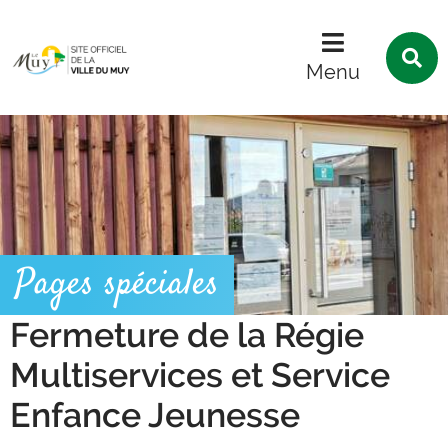
Menu
Contenu
Recherche
R
s
Menu
l
s
Pages spéciales
Fermeture de la Régie
Multiservices et Service
Enfance Jeunesse