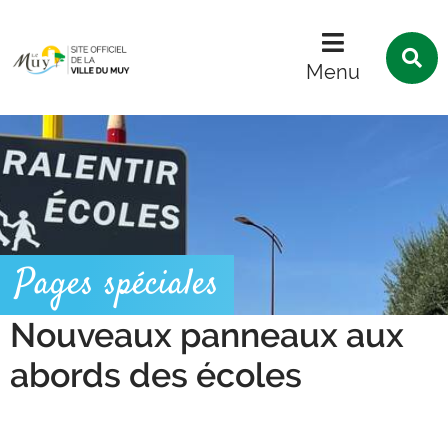
Menu
Contenu
Recherche
R
s
Menu
l
s
Pages spéciales
Nouveaux panneaux aux
abords des écoles