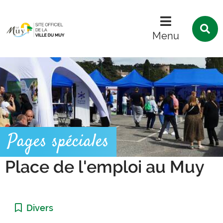
Menu
Contenu
Recherche
R
s
Menu
l
s
Pages spéciales
Place de l'emploi au Muy
Catégorie :
Divers