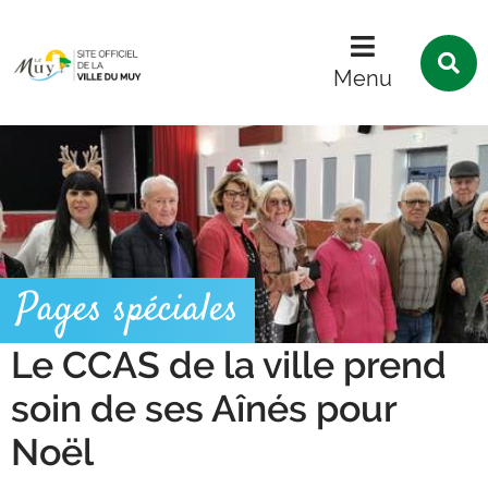
Menu
Contenu
Recherche
R
s
Menu
l
s
Pages spéciales
Le CCAS de la ville prend
soin de ses Aînés pour
Noël