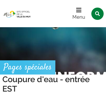
Menu
Contenu
Recherche
R
s
Menu
l
s
Pages spéciales
Coupure d'eau - entrée
EST