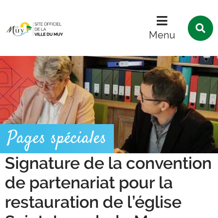
Menu
Contenu
Recherche
R
s
Menu
l
s
Pages spéciales
Signature de la convention
de partenariat pour la
restauration de l’église