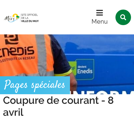
Menu
Contenu
Recherche
R
s
Menu
l
s
Pages spéciales
Coupure de courant - 8
avril