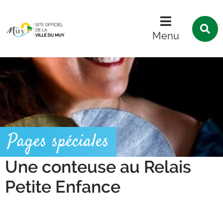
Menu
Contenu
Recherche
R
s
Menu
l
s
Pages spéciales
Une conteuse au Relais
Petite Enfance