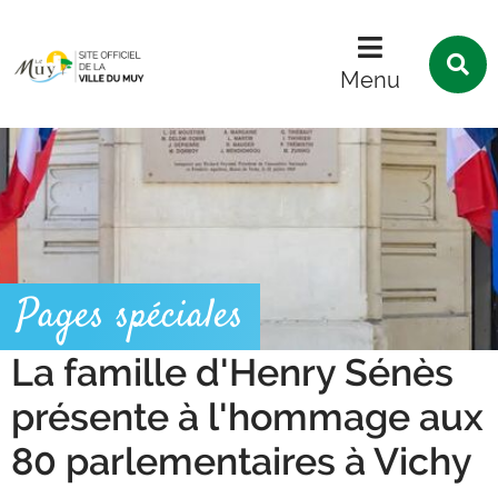
Menu
Contenu
Recherche
R
s
Menu
l
s
Pages spéciales
La famille d'Henry Sénès
présente à l'hommage aux
80 parlementaires à Vichy