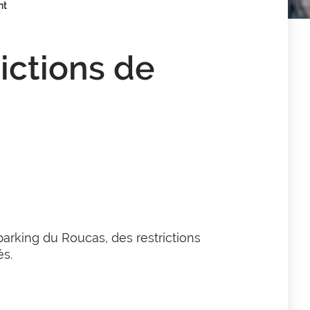
nt
dictions de
 parking
du Roucas, des restrictions
és.