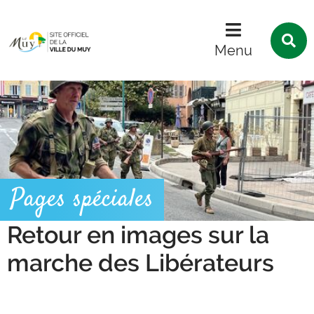
Menu
Contenu
Recherche
R
s
Menu
l
s
Pages spéciales
Retour en images sur la
marche des Libérateurs